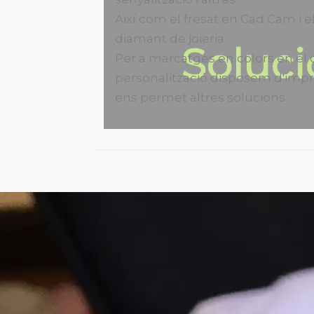
Així com el fresat en Cad Cam i el
diamant de joieria.
Soluci
Per a marcatges en colors en el 
personalització disposem d'impr
ens permet altres solucions.