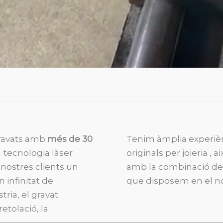
gravats amb
més de 30
Tenim àmplia experiènc
 tecnologia làser
originals per joieria , 
 nostres clients un
amb la combinació de 
n infinitat de
que disposem en el nos
tria, el gravat
 retolació, la