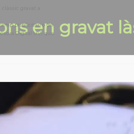
 clàssic gravat a
ons en gravat là
camp publicitari o de
esora Digital UVI que