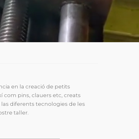
ia en la creació de petits
així com pins, clauers etc, creats
las diferents tecnologies de les
tre taller.